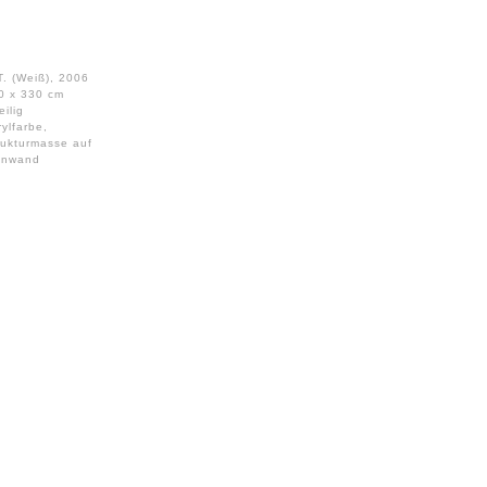
T. (Weiß), 2006
0 x 330 cm
eilig
rylfarbe,
rukturmasse auf
inwand