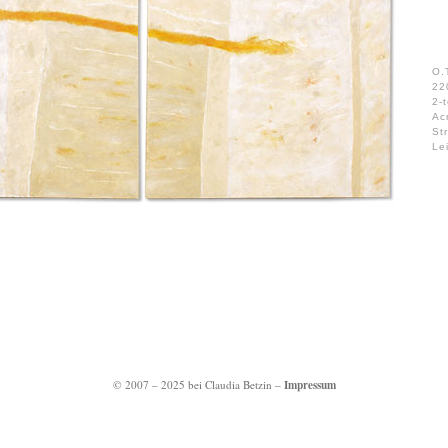
O.
22
2-t
Ac
St
Le
Impressum
© 2007 – 2025 bei Claudia Betzin –